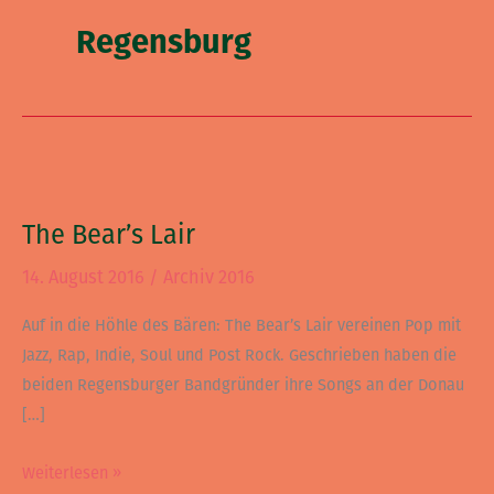
Regensburg
The
Bear’s
The Bear’s Lair
Lair
14. August 2016
/
Archiv 2016
Auf in die Höhle des Bären: The Bear’s Lair vereinen Pop mit
Jazz, Rap, Indie, Soul und Post Rock. Geschrieben haben die
beiden Regensburger Bandgründer ihre Songs an der Donau
[…]
Weiterlesen »