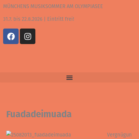
Zum
MÜNCHENS MUSIKSOMMER AM OLYMPIASEE
Inhalt
31.7. bis 22.8.2026 | Eintritt frei!
springen
F
I
a
n
c
s
e
t
b
a
o
g
o
r
k
a
m
Fuadadeimuada
Vergnügun