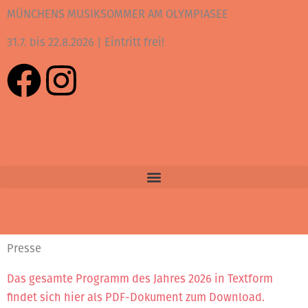
Zum
MÜNCHENS MUSIKSOMMER AM OLYMPIASEE
Inhalt
31.7. bis 22.8.2026 | Eintritt frei!
springen
F
I
a
n
c
s
e
t
b
a
o
g
Presse
o
r
Das gesamte Programm des Jahres 2026 in Textform
findet sich hier als PDF-Dokument zum Download.