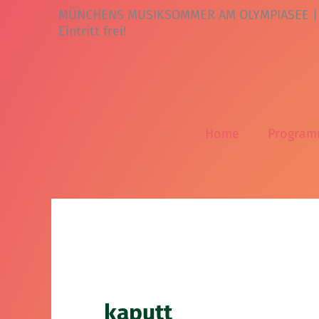
Zum
MÜNCHENS MUSIKSOMMER AM OLYMPIASEE | 31.
Inhalt
Eintritt frei!
springen
Home
Progra
kaputt