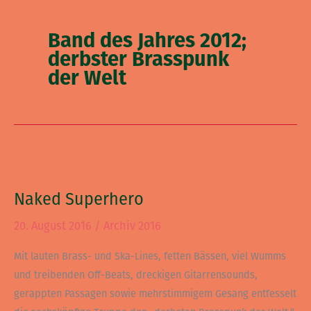
Band des Jahres 2012;
derbster Brasspunk
der Welt
Naked
Superhero
Naked Superhero
20. August 2016
/
Archiv 2016
Mit lauten Brass- und Ska-Lines, fetten Bässen, viel Wumms
und treibenden Off-Beats, dreckigen Gitarrensounds,
gerappten Passagen sowie mehrstimmigem Gesang entfesselt