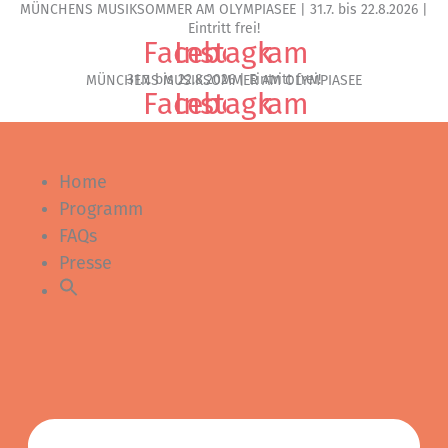
MÜNCHENS MUSIKSOMMER AM OLYMPIASEE | 31.7. bis 22.8.2026 |
Zum
Eintritt frei!
Inhalt
Facebook
Instagram
springen
31.7. bis 22.8.2026 | Eintritt frei!
MÜNCHENS MUSIKSOMMER AM OLYMPIASEE
Facebook
Instagram
Home
Programm
FAQs
Presse