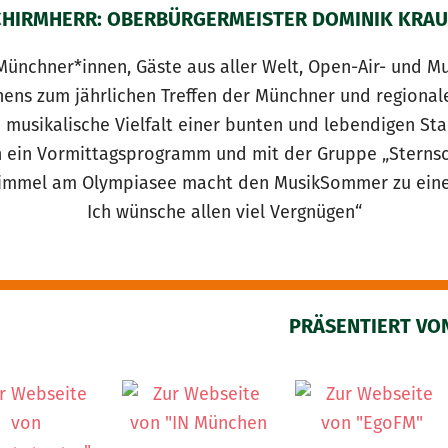
CHIRMHERR: OBERBÜRGERMEISTER DOMINIK KRAU
Münchner*innen, Gäste aus aller Welt, Open-Air- und Mu
chens zum jährlichen Treffen der Münchner und region
e musikalische Vielfalt einer bunten und lebendigen St
 ein Vormittagsprogramm und mit der Gruppe „Sternsch
Himmel am Olympiasee macht den MusikSommer zu einem
Ich wünsche allen viel Vergnügen“
PRÄSENTIERT VO