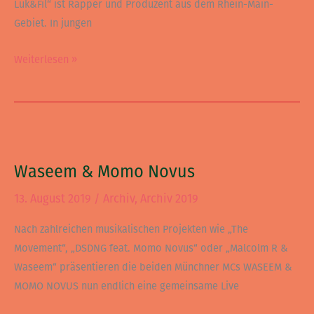
Luk&Fil“ ist Rapper und Produzent aus dem Rhein-Main-
Gebiet. In jungen
Weiterlesen »
Waseem
&
Waseem & Momo Novus
Momo
Novus
13. August 2019
/
Archiv
,
Archiv 2019
Nach zahlreichen musikalischen Projekten wie „The
Movement“, „DSDNG feat. Momo Novus“ oder „Malcolm R &
Waseem“ präsentieren die beiden Münchner MCs WASEEM &
MOMO NOVUS nun endlich eine gemeinsame Live