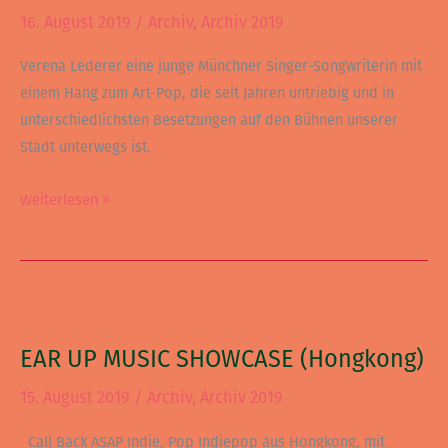
16. August 2019
/
Archiv
,
Archiv 2019
Verena Lederer eine junge Münchner Singer-Songwriterin mit
einem Hang zum Art-Pop, die seit Jahren untriebig und in
unterschiedlichsten Besetzungen auf den Bühnen unserer
Stadt unterwegs ist.
Weiterlesen »
EAR
UP
EAR UP MUSIC SHOWCASE (Hongkong)
MUSIC
SHOWCASE
15. August 2019
/
Archiv
,
Archiv 2019
(Hongkong)
Call Back ASAP Indie, Pop Indiepop aus Hongkong, mit