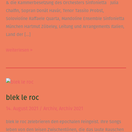
& die Kammerbesetzung des Orchesters Sinfonietta Julia
Chalfin, Sopran Donát Havár, Tenor Tassilo Probst,
Solovioline Raffaele Quarta, Mandoline Ensemble Sinfonietta
München Hartmut Zöbeley, Leitung und Arrangements Italien,
Land der […]
Weiterlesen »
blek
le
blek le roc
roc
14. August 2021
/
Archiv
,
Archiv 2021
blek le roc zelebrieren den epochalen Feingeist. Ihre Songs
leben von den leisen Zwischentönen, die das laute Rauschen