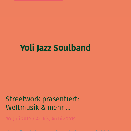
Yoli Jazz Soulband
Streetwork
präsentiert:
Streetwork präsentiert:
Weltmusik
Weltmusik & mehr …
&
mehr
30. Juli 2019
/
Archiv
,
Archiv 2019
…