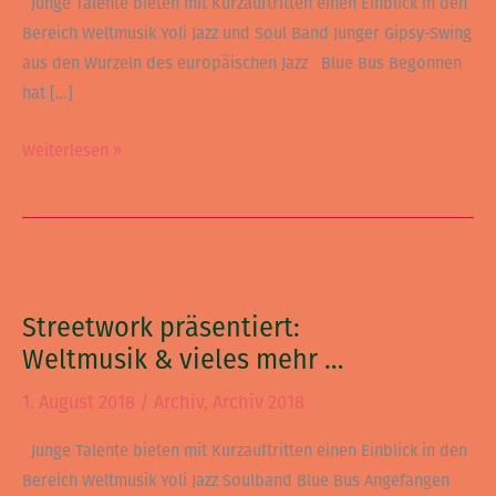
Junge Talente bieten mit Kurzauftritten einen Einblick in den
Bereich Weltmusik Yoli Jazz und Soul Band Junger Gipsy-Swing
aus den Wurzeln des europäischen Jazz Blue Bus Begonnen
hat […]
Weiterlesen »
Streetwork
präsentiert:
Streetwork präsentiert:
Weltmusik
Weltmusik & vieles mehr …
&
vieles
1. August 2018
/
Archiv
,
Archiv 2018
mehr
…
Junge Talente bieten mit Kurzauftritten einen Einblick in den
Bereich Weltmusik Yoli Jazz Soulband Blue Bus Angefangen