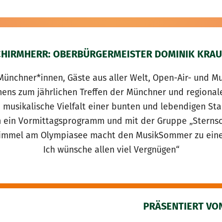
CHIRMHERR: OBERBÜRGERMEISTER DOMINIK KRAU
Münchner*innen, Gäste aus aller Welt, Open-Air- und Mu
chens zum jährlichen Treffen der Münchner und region
e musikalische Vielfalt einer bunten und lebendigen St
 ein Vormittagsprogramm und mit der Gruppe „Sternsch
Himmel am Olympiasee macht den MusikSommer zu einem
Ich wünsche allen viel Vergnügen“
PRÄSENTIERT VO