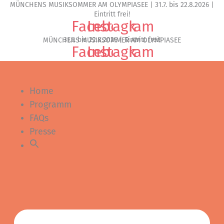
MÜNCHENS MUSIKSOMMER AM OLYMPIASEE | 31.7. bis 22.8.2026 |
Zum
Eintritt frei!
Inhalt
Facebook
Instagram
springen
31.7. bis 22.8.2026 | Eintritt frei!
MÜNCHENS MUSIKSOMMER AM OLYMPIASEE
Facebook
Instagram
Home
Programm
FAQs
Presse