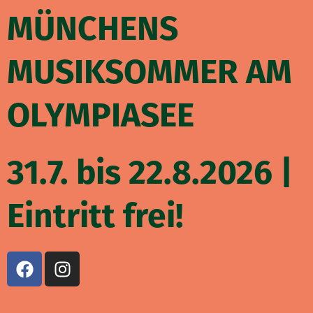
Zum
MÜNCHENS
Inhalt
springen
MUSIKSOMMER AM
OLYMPIASEE
31.7. bis 22.8.2026 |
Eintritt frei!
F
I
a
n
c
s
e
t