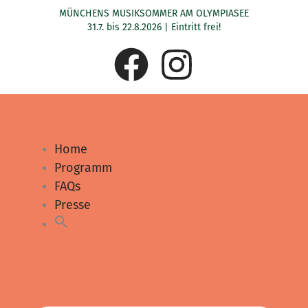
Zum
MÜNCHENS MUSIKSOMMER AM OLYMPIASEE
Inhalt
31.7. bis 22.8.2026 | Eintritt frei!
springen
F
I
a
n
c
s
Home
e
t
Programm
FAQs
b
a
Presse
o
g
o
r
k
a