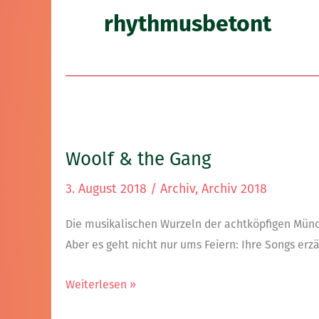
rhythmusbetont
Woolf
&
Woolf & the Gang
the
Gang
3. August 2018
/
Archiv
,
Archiv 2018
Die musikalischen Wurzeln der achtköpfigen Münch
Aber es geht nicht nur ums Feiern: Ihre Songs erz
Weiterlesen »