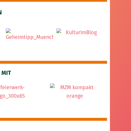
N
 MIT