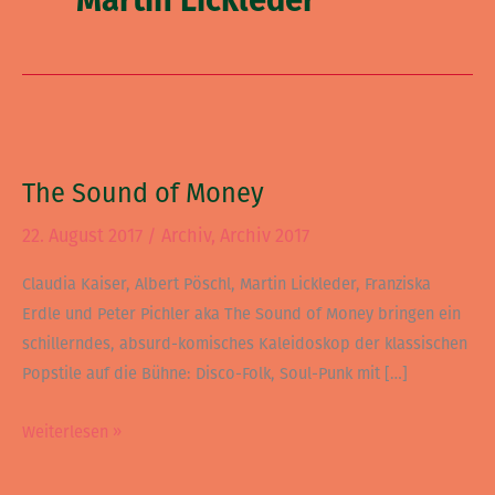
Martin Lickleder
k
a
m
The
Sound
The Sound of Money
of
Money
22. August 2017
/
Archiv
,
Archiv 2017
Claudia Kaiser, Albert Pöschl, Martin Lickleder, Franziska
Erdle und Peter Pichler aka The Sound of Money bringen ein
schillerndes, absurd-komisches Kaleidoskop der klassischen
Popstile auf die Bühne: Disco-Folk, Soul-Punk mit […]
Weiterlesen »