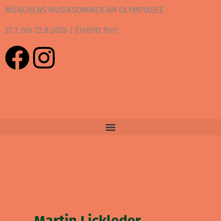
Zum
MÜNCHENS MUSIKSOMMER AM OLYMPIASEE
Inhalt
31.7. bis 22.8.2026 | Eintritt frei!
springen
F
I
a
n
c
s
e
t
b
a
o
g
o
r