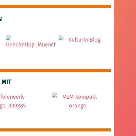
N
 MIT