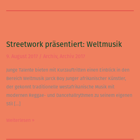
Streetwork
präsentiert:
Streetwork präsentiert: Weltmusik
Weltmusik
9. August 2017
/
Archiv
,
Archiv 2017
Junge Talente bieten mit Kurzauftritten einen Einblick in den
Bereich Weltmusik Jarck Boy Junger afrikanischer Künstler,
der gekonnt traditionelle westafrikanische Musik mit
modernen Reggae- und Dancehallrythmen zu seinem eigenen
Stil […]
Weiterlesen »