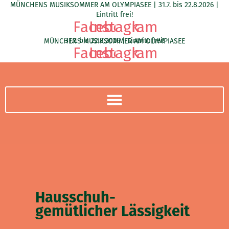
MÜNCHENS MUSIKSOMMER AM OLYMPIASEE | 31.7. bis 22.8.2026 |
Zum
Eintritt frei!
Inhalt
Facebook
Instagram
springen
31.7. bis 22.8.2026 | Eintritt frei!
MÜNCHENS MUSIKSOMMER AM OLYMPIASEE
Facebook
Instagram
Hausschuh-
gemütlicher Lässigkeit