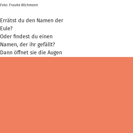
Foto: Frauke Wichmann
Errätst du den Namen der
Eule?
Oder findest du einen
Namen, der ihr gefällt?
Dann öffnet sie die Augen
und schaut dich an.
Und eine Unterhaltung
beginnt.
Was ist Glück?
Was macht dich froh?
Bevor du weitergehst,
schenkt sie dir
einen Glückskeks oder eine
Feder.