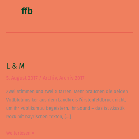
ffb
L
&
L & M
M
5. August 2017
/
Archiv
,
Archiv 2017
Zwei Stimmen und zwei Gitarren. Mehr brauchen die beiden
Vollblutmusiker aus dem Landkreis Fürstenfeldbruck nicht,
um ihr Publikum zu begeistern. Ihr Sound – das ist Akustik
Rock mit bayrischen Texten, […]
Weiterlesen »