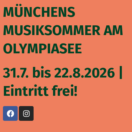
Zum
MÜNCHENS
Inhalt
springen
MUSIKSOMMER AM
OLYMPIASEE
31.7. bis 22.8.2026 |
Eintritt frei!
F
I
a
n
c
s
e
t