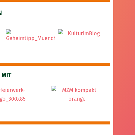
N
 MIT