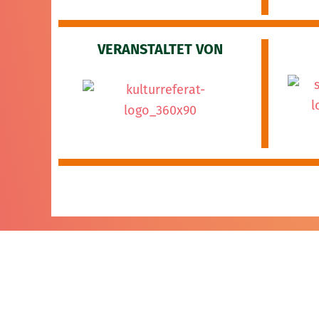
VERANSTALTET VON
Rahmenprogramm vo
(ca. 10.15 – 10.45 Uh