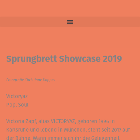
b
a
o
g
o
r
k
a
m
Sprungbrett Showcase 2019
Fotografie Christiane Kappes
Victoryaz
Pop, Soul
Victoria Zapf, alias VICTORYAZ, geboren 1996 in
Karlsruhe und lebend in München, steht seit 2017 auf
der Bühne. Wann immer sich ihr die Gelegenheit