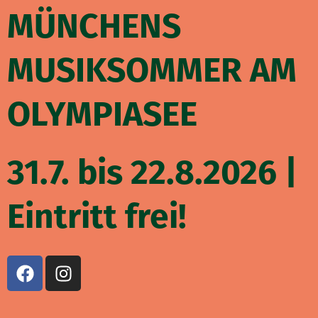
Zum
MÜNCHENS
Inhalt
springen
MUSIKSOMMER AM
OLYMPIASEE
31.7. bis 22.8.2026 |
Eintritt frei!
F
I
a
n
c
s
e
t