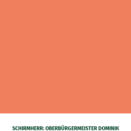
SCHIRMHERR: OBERBÜRGERMEISTER DOMINIK