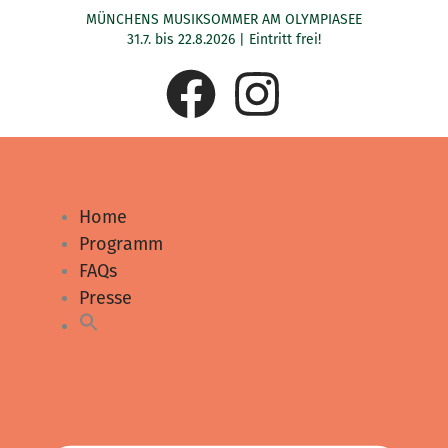
Zum
MÜNCHENS MUSIKSOMMER AM OLYMPIASEE
Inhalt
31.7. bis 22.8.2026 | Eintritt frei!
springen
F
I
a
n
c
s
Home
e
t
Programm
FAQs
b
a
Presse
o
g
o
r
k
a