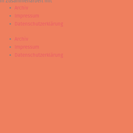
In Zusammenarbeit mit
Archiv
Impressum
Datenschutzerklärung
Archiv
Impressum
Datenschutzerklärung
Rahmenprogramm vor und nach dem Konzert
(ca. 10.15 – 10.45 Uhr & ca. 12 – 12.30 Uhr)
Ingrid Irrlicht
Das Geheimnis der glücklichen Eule – Walkact
Foto: Frauke Wichmann
Errätst du den Namen der Eule?
Oder findest du einen Namen, der ihr gefällt?