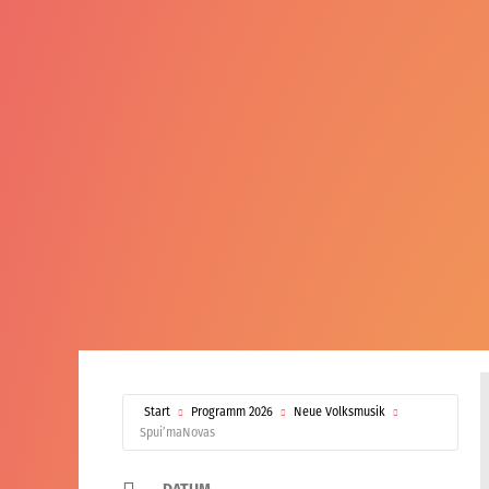
Start
Programm 2026
Neue Volksmusik
Spui’maNovas