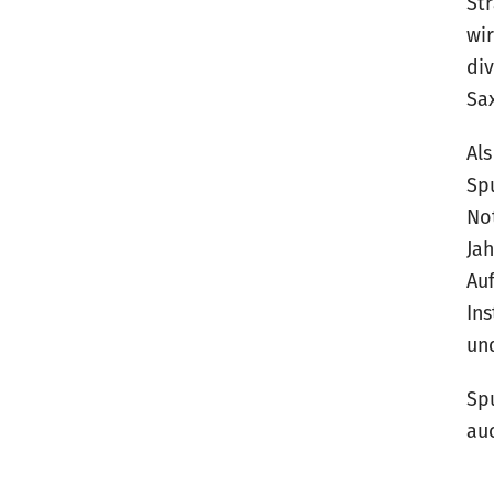
Str
wi
di
Sa
Al
Sp
No
Jah
Au
In
un
Sp
au