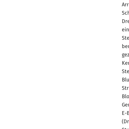
Ar
Sc
Dr
ei
St
be
ge
Ke
St
Bl
Str
Bl
Gen
E-
(D