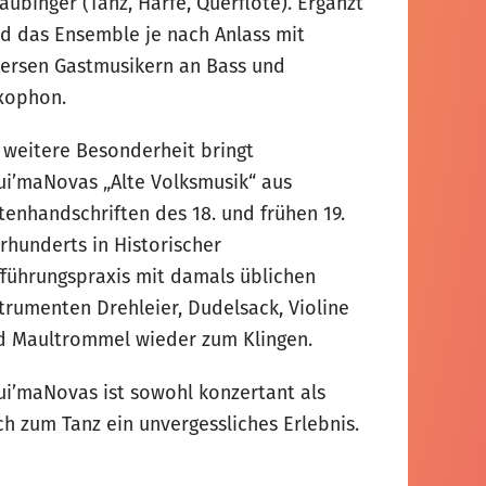
aubinger (Tanz, Harfe, Querflöte). Ergänzt
rd das Ensemble je nach Anlass mit
versen Gastmusikern an Bass und
xophon.
s weitere Besonderheit bringt
ui’maNovas „Alte Volksmusik“ aus
tenhandschriften des 18. und frühen 19.
rhunderts in Historischer
fführungspraxis mit damals üblichen
strumenten Drehleier, Dudelsack, Violine
d Maultrommel wieder zum Klingen.
ui’maNovas ist sowohl konzertant als
ch zum Tanz ein unvergessliches Erlebnis.