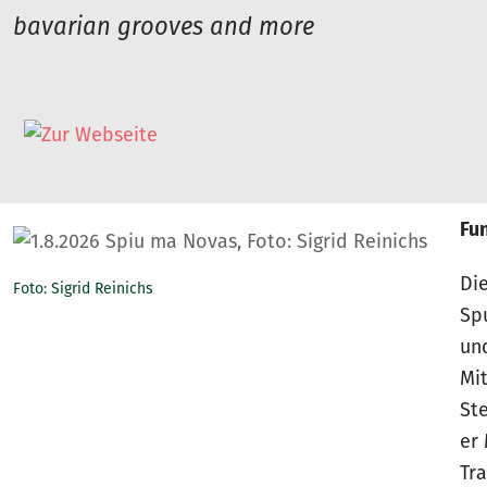
bavarian grooves and more
Fu
Di
Foto: Sigrid Reinichs
Sp
un
Mi
St
er
Tr