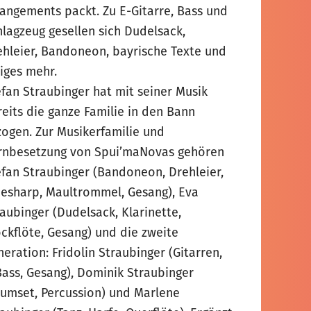
rangements packt. Zu E-Gitarre, Bass und
hlagzeug gesellen sich Dudelsack,
ehleier, Bandoneon, bayrische Texte und
niges mehr.
efan Straubinger hat mit seiner Musik
reits die ganze Familie in den Bann
zogen. Zur Musikerfamilie und
rnbesetzung von Spui’maNovas gehören
efan Straubinger (Bandoneon, Drehleier,
uesharp, Maultrommel, Gesang), Eva
aubinger (Dudelsack, Klarinette,
ockflöte, Gesang) und die zweite
eration: Fridolin Straubinger (Gitarren,
Bass, Gesang), Dominik Straubinger
rumset, Percussion) und Marlene