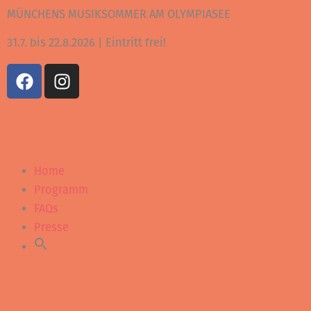
Zum
MÜNCHENS MUSIKSOMMER AM OLYMPIASEE
Inhalt
31.7. bis 22.8.2026 | Eintritt frei!
springen
F
I
a
n
c
s
e
t
b
a
o
g
Home
o
r
k
a
Programm
m
FAQs
Presse