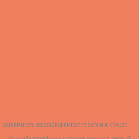
SCHIRMHERR: OBERBÜRGERMEISTER DOMINIK KRAUSE
„Liebe Münchner*innen, Gäste aus aller Welt, Open-Air-