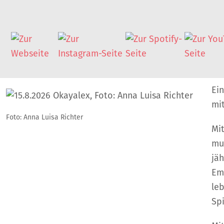
Ei
mi
Foto: Anna Luisa Richter
Mi
mus
jä
Em
leb
Sp