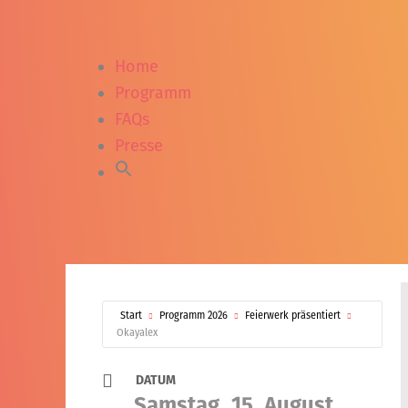
Home
Programm
FAQs
Presse
Start
Programm 2026
Feierwerk präsentiert
Okayalex
DATUM
Samstag, 15. August