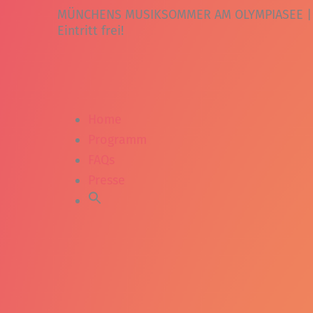
Zum
MÜNCHENS MUSIKSOMMER AM OLYMPIASEE | 31.
Inhalt
Eintritt frei!
springen
Home
Programm
FAQs
Presse