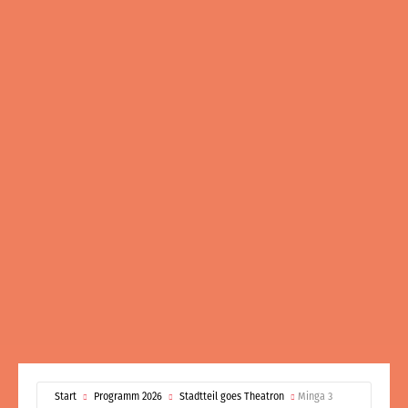
Start
Programm 2026
Stadtteil goes Theatron
Minga 3