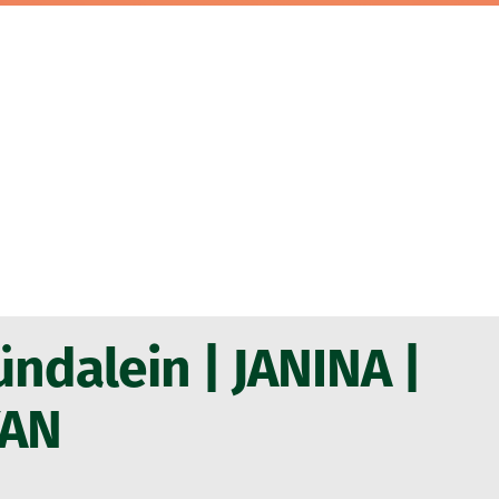
ndalein | JANINA |
YAN