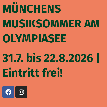
Zum
MÜNCHENS
Inhalt
springen
MUSIKSOMMER AM
OLYMPIASEE
31.7. bis 22.8.2026 |
Eintritt frei!
F
I
a
n
c
s
e
t