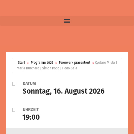
b
a
o
g
o
r
k
a
m
Start
Programm 2026
Feierwerk präsentiert
Kyotaro Miula |
Marja Burchard | Simon Popp | Hodo Gaia
DATUM
Sonntag, 16. August 2026
UHRZEIT
19:00