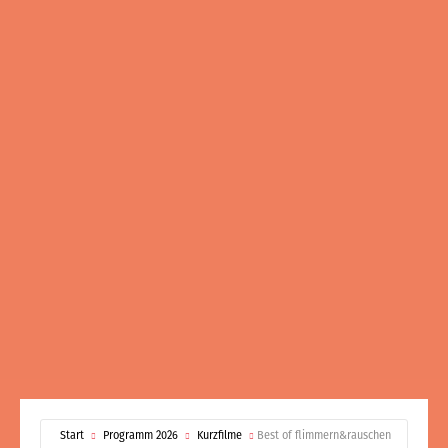
Start
Programm 2026
Kurzfilme
Best of flimmern&­rauschen