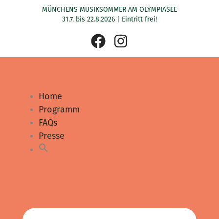
Zum
MÜNCHENS MUSIKSOMMER AM OLYMPIASEE
Inhalt
31.7. bis 22.8.2026 | Eintritt frei!
springen
F
I
a
n
c
s
e
t
b
a
Home
Programm
o
g
FAQs
o
r
Presse
k
a
m