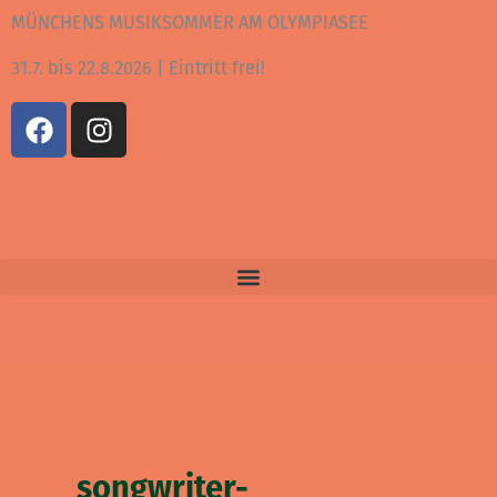
Zum
MÜNCHENS MUSIKSOMMER AM OLYMPIASEE
Inhalt
31.7. bis 22.8.2026 | Eintritt frei!
springen
F
I
a
n
c
s
e
t
b
a
o
g
o
r
k
a
m
songwriter-