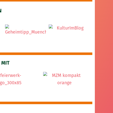
N
 MIT