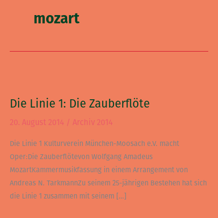
mozart
Die
Linie
Die Linie 1: Die Zauberflöte
1:
Die
20. August 2014
/
Archiv 2014
Zauberflöte
Die Linie 1 Kulturverein München-Moosach e.V. macht
Oper:Die Zauberflötevon Wolfgang Amadeus
MozartKammermusikfassung in einem Arrangement von
Andreas N. TarkmannZu seinem 25-jährigen Bestehen hat sich
die Linie 1 zusammen mit seinem […]