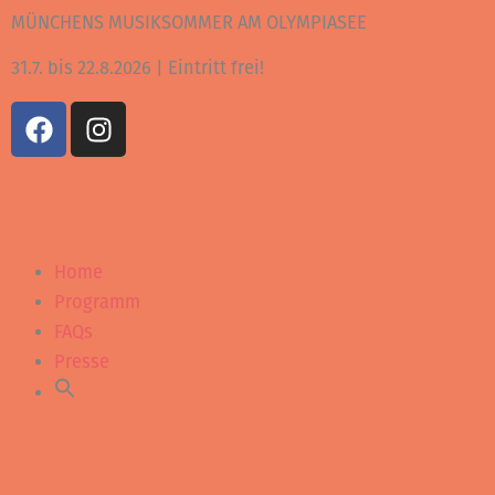
Zum
MÜNCHENS MUSIKSOMMER AM OLYMPIASEE
Inhalt
31.7. bis 22.8.2026 | Eintritt frei!
springen
F
I
a
n
c
s
e
t
b
a
o
g
Home
o
r
k
a
Programm
m
FAQs
Presse