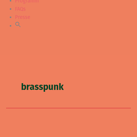
Programm
FAQs
Presse
brasspunk
Naked
Superhero