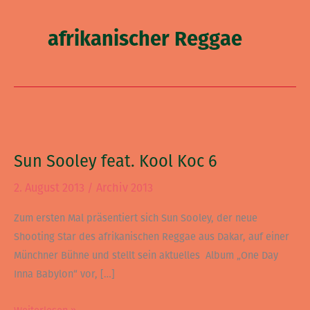
afrikanischer Reggae
Sun
Sooley
Sun Sooley feat. Kool Koc 6
feat.
Kool
2. August 2013
/
Archiv 2013
Koc
6
Zum ersten Mal präsentiert sich Sun Sooley, der neue
Shooting Star des afrikanischen Reggae aus Dakar, auf einer
Münchner Bühne und stellt sein aktuelles Album „One Day
Inna Babylon“ vor, […]