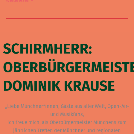
Weiterlesen »
SCHIRMHERR:
OBERBÜRGERMEIST
DOMINIK KRAUSE
„Liebe Münchner*innen, Gäste aus aller Welt, Open-Air-
und Musikfans,
ich freue mich, als Oberbürgermeister Münchens zum
jährlichen Treffen der Münchner und regionalen