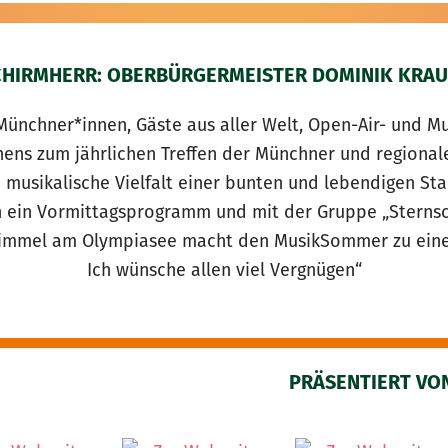
CHIRMHERR: OBERBÜRGERMEISTER DOMINIK KRAU
Münchner*innen, Gäste aus aller Welt, Open-Air- und Mu
chens zum jährlichen Treffen der Münchner und region
e musikalische Vielfalt einer bunten und lebendigen St
 ein Vormittagsprogramm und mit der Gruppe „Sternsch
Himmel am Olympiasee macht den MusikSommer zu einem
Ich wünsche allen viel Vergnügen“
PRÄSENTIERT VO