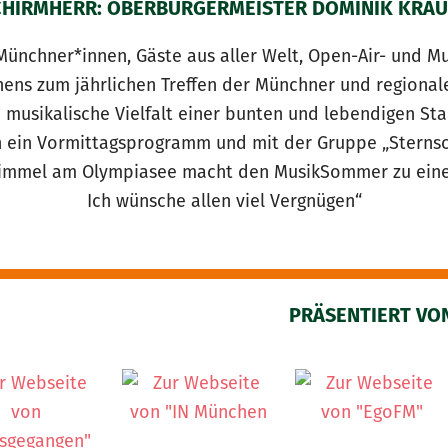
CHIRMHERR: OBERBÜRGERMEISTER DOMINIK KRAU
Münchner*innen, Gäste aus aller Welt, Open-Air- und Mu
chens zum jährlichen Treffen der Münchner und region
e musikalische Vielfalt einer bunten und lebendigen St
 ein Vormittagsprogramm und mit der Gruppe „Sternsch
Himmel am Olympiasee macht den MusikSommer zu einem
Ich wünsche allen viel Vergnügen“
PRÄSENTIERT VO