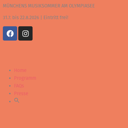
Zum
MÜNCHENS MUSIKSOMMER AM OLYMPIASEE
Inhalt
31.7. bis 22.8.2026 | Eintritt frei!
springen
F
I
a
n
c
s
e
t
b
a
o
g
Home
o
r
k
a
Programm
m
FAQs
Presse