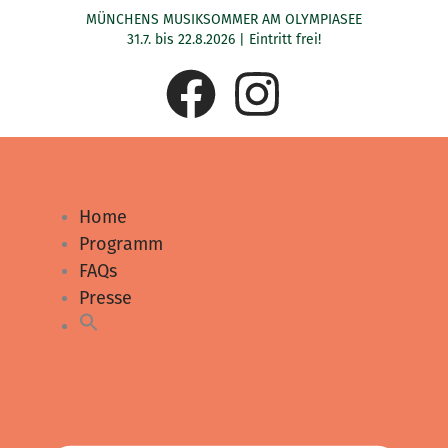
Zum
MÜNCHENS MUSIKSOMMER AM OLYMPIASEE
Inhalt
31.7. bis 22.8.2026 | Eintritt frei!
springen
F
I
a
n
c
s
Home
e
t
Programm
FAQs
b
a
Presse
o
g
o
r
k
a