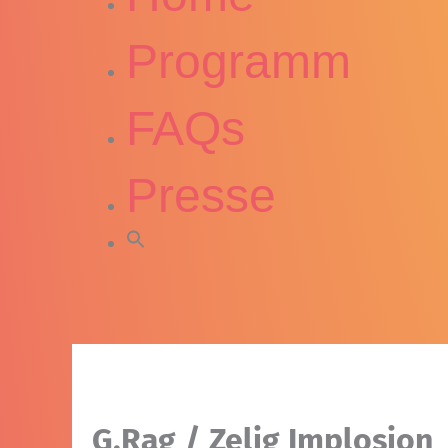
Programm
FAQs
Presse
G.Rag / Zelig Implosion