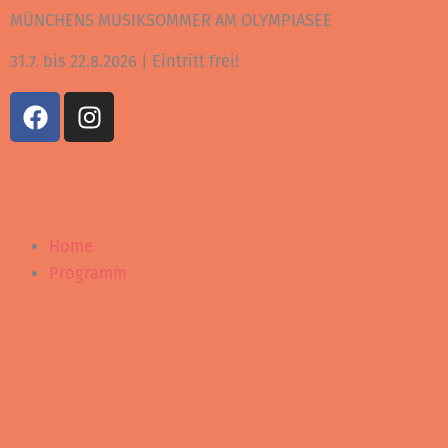
Zum
MÜNCHENS MUSIKSOMMER AM OLYMPIASEE
Inhalt
31.7. bis 22.8.2026 | Eintritt frei!
springen
F
I
a
n
c
s
e
t
b
a
o
g
Home
o
r
k
a
Programm
m