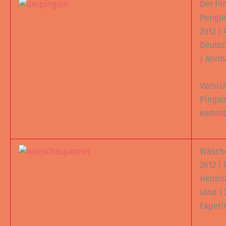
Der Pi
Pengu
2012 | 
Deutsc
| Anim
Vorsic
Pingui
kommt
Wäsch
2012 |
Hennef
land | 
Experi