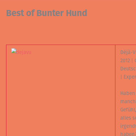
Best of Bunter Hund
Déjà-V
2012 | 
Deutsc
| Expe
Haben 
manch
Gefühl
alles 
irgen
haben