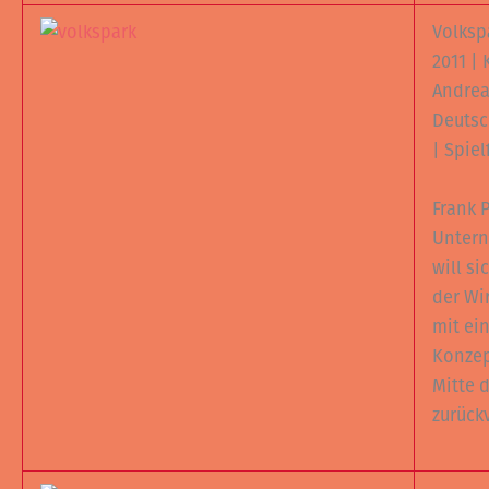
Volksp
2011 | 
Andrea
Deutsc
| Spiel
Frank P
Untern
will s
der Wi
mit ei
Konzep
Mitte 
zurück