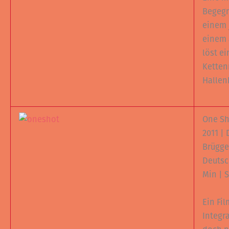
Begeg
einem 
einem 
löst ei
Ketten
Hallen
One S
2011 | 
Brügg
Deutsc
Min | S
Ein Fi
Integr