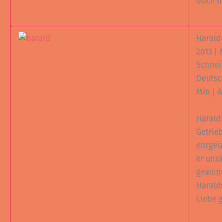
doch n
Harald
2013 | 
Schnei
Deutsc
Min | 
Harald 
Getrie
ehrgei
er unz
gewon
Harald
Liebe 