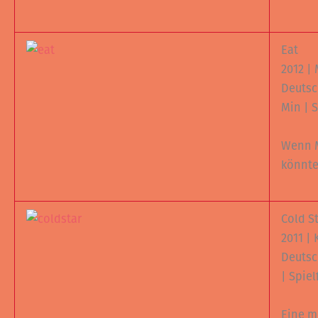
Eat
2012 |
Deutsc
Min | S
Wenn 
könnt
Cold S
2011 | 
Deutsc
| Spiel
Eine m