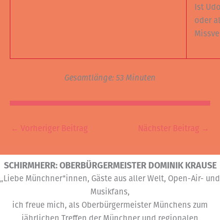
Ist Ud
oder al
Missve
Gesamtlänge: 53 Minuten
←
Vorheriger Beitrag
Nächster Beitrag
→
SCHIRMHERR: OBERBÜRGERMEISTER DOMINIK KRAUSE
„Liebe Münchner*innen, Gäste aus aller Welt, Open-Air- und
Musikfans,
ich freue mich, als Oberbürgermeister Münchens zum
jährlichen Treffen der Münchner und regionalen