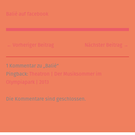
Baliè auf facebook
←
Vorheriger Beitrag
Nächster Beitrag
→
1 Kommentar zu „Balié“
Pingback:
Theatron | Der Musiksommer im
Olympiapark | 2013
Die Kommentare sind geschlossen.