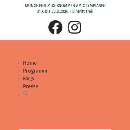
Zum
MÜNCHENS MUSIKSOMMER AM OLYMPIASEE
Inhalt
31.7. bis 22.8.2026 | Eintritt frei!
springen
F
I
a
n
c
s
Home
e
t
Programm
FAQs
b
a
Presse
o
g
o
r
k
a